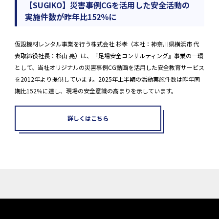
【SUGIKO】災害事例CGを活用した安全活動の
実施件数が昨年比152％に
仮設機材レンタル事業を行う株式会社 杉孝（本社：神奈川県横浜市 代
表取締役社長：杉山 亮）は、『足場安全コンサルティング』事業の一環
として、当社オリジナルの災害事例CG動画を活用した安全教育サービス
を2012年より提供しています。2025年上半期の活動実施件数は昨年同
期比152％に達し、現場の安全意識の高まりを示しています。
詳しくはこちら